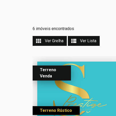
6 imóveis encontrados
Ver Grelha
Ver Lista
Terreno
Venda
Terreno Rústico