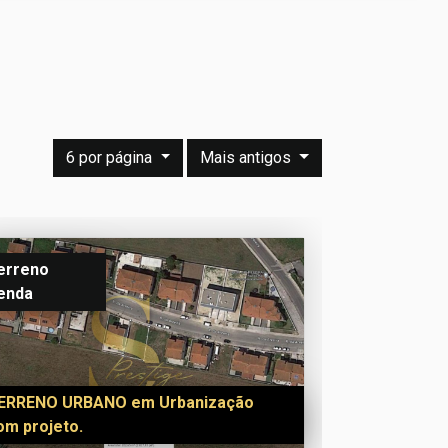
6 por página
Mais antigos
erreno
enda
ERRENO URBANO em Urbanização
om projeto.