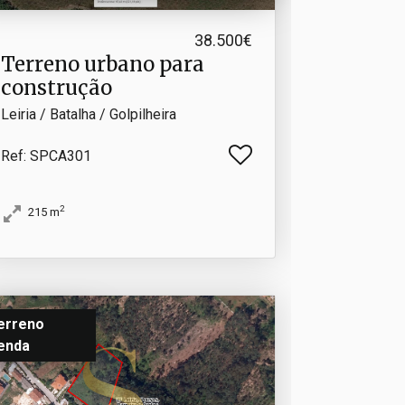
38.500€
Terreno urbano para
construção
Leiria / Batalha / Golpilheira
Ref
: SPCA301
2
215
m
erreno
enda