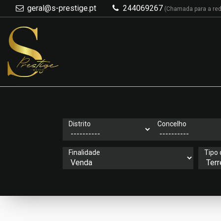
geral@s-prestige.pt
244069267
(Chamada para a rede
Distrito
Concelho
Finalidade
Tipo 