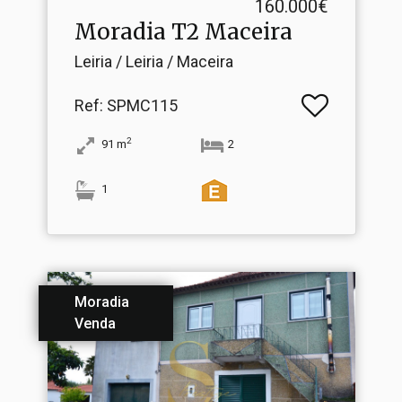
160.000€
Moradia T2 Maceira
Leiria / Leiria / Maceira
Ref
: SPMC115
2
91
m
2
1
Moradia
Venda