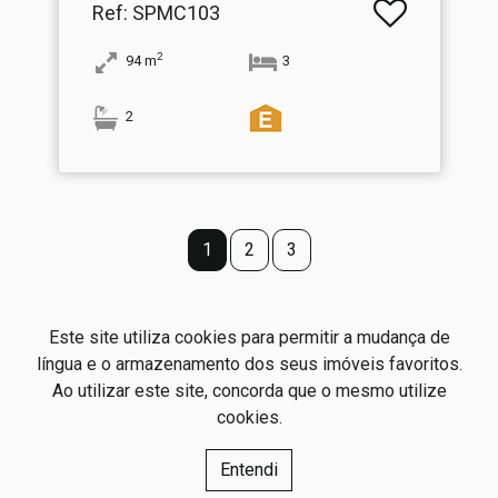
Ref
: SPMC103
2
94
m
3
2
1
2
3
Este site utiliza cookies para permitir a mudança de
língua e o armazenamento dos seus imóveis favoritos.
S- Prestige
Ao utilizar este site, concorda que o mesmo utilize
Preserve Prestige Unip. Lda
AMI: 20322
cookies.
Centros de Resolução de Litígios
Política de Privacidade
Entendi
Livro de Reclamações