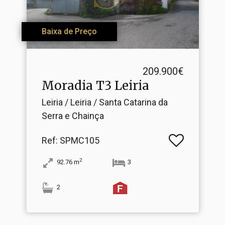
Baixa de Preço
209.900€
Moradia T3 Leiria
Leiria / Leiria / Santa Catarina da
Serra e Chainça
Ref
: SPMC105
2
92.76
m
3
2