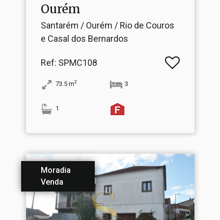
Ourém
Santarém / Ourém / Rio de Couros
e Casal dos Bernardos
Ref
: SPMC108
2
73.5
m
3
1
Moradia
Venda