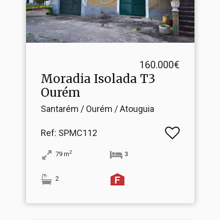
160.000€
Moradia Isolada T3
Ourém
Santarém / Ourém / Atouguia
Ref
: SPMC112
2
79
m
3
2