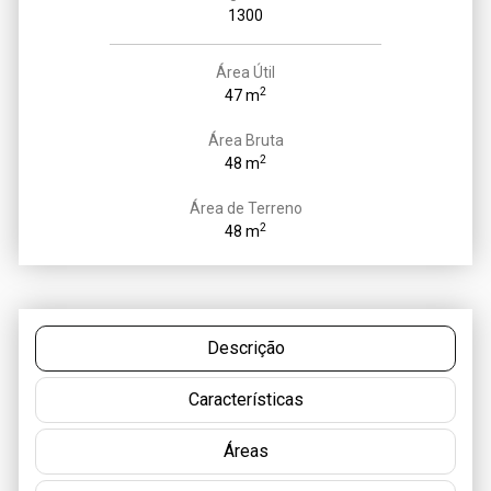
1300
Área Útil
2
47 m
Área Bruta
2
48 m
Área de Terreno
2
48 m
Descrição
Características
Áreas